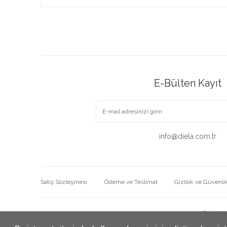
E-Bülten Kayıt
info@diela.com.tr
Satış Sözleşmesi
Ödeme ve Teslimat
Gizlilik ve Güvenli
Copyrig