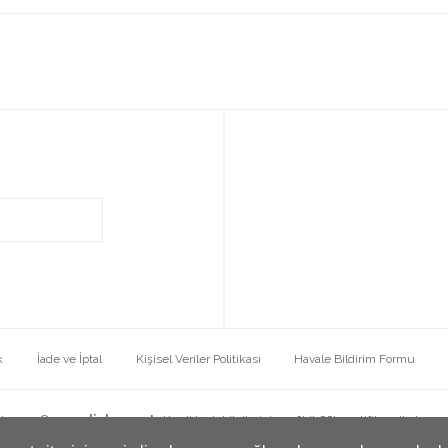
k
İade ve İptal
Kişisel Veriler Politikası
Havale Bildirim Formu
ht 2022 ©
www.diela.com.tr
Kredi kartı bilgileriniz 256bit SSL sertifikası ile koru