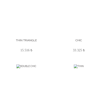
THIN TRIANGLE
CHIC
15.516 ₺
33.325 ₺