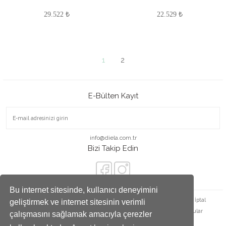
29.522 ₺
22.529 ₺
1
2
E-Bülten Kayıt
info@diela.com.tr
Bizi Takip Edin
Bu internet sitesinde, kullanıcı deneyimini
Satış Sözleşmesi
Ödeme ve Teslimat
Gizlilik ve Güvenlik
İade ve İptal
geliştirmek ve internet sitesinin verimli
Kişisel Veriler Politikası
Havale Bildirim Formu
Sıkça Sorulan Sorular
çalışmasını sağlamak amacıyla çerezler
Satış Noktaları
Yüzük Ölçü Tablosu