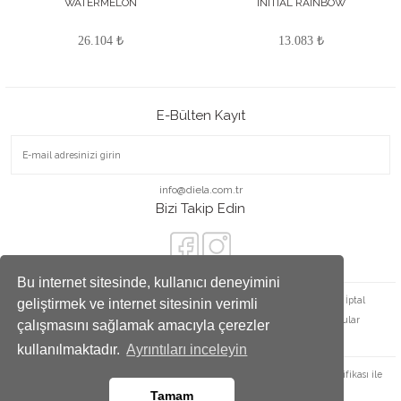
WATERMELON
INITIAL RAINBOW
26.104 ₺
13.083 ₺
E-Bülten Kayıt
info@diela.com.tr
Bizi Takip Edin
Bu internet sitesinde, kullanıcı deneyimini
Satış Sözleşmesi
Ödeme ve Teslimat
Gizlilik ve Güvenlik
İade ve İptal
geliştirmek ve internet sitesinin verimli
Kişisel Veriler Politikası
Havale Bildirim Formu
Sıkça Sorulan Sorular
çalışmasını sağlamak amacıyla çerezler
Satış Noktaları
Yüzük Ölçü Tablosu
kullanılmaktadır.
Ayrıntıları inceleyin
Copyright 2022 ©
www.diela.com.tr
Kredi kartı bilgileriniz 256bit SSL sertifikası ile
korunmaktadır.
Tamam