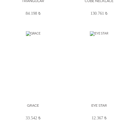
TRIANGULAR
CUBE NECKLACE
84.198 ₺
130.761 ₺
GRACE
EYE STAR
33.542 ₺
12.367 ₺