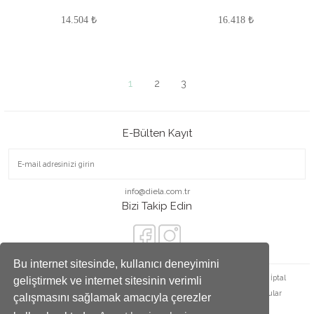
14.504 ₺
16.418 ₺
1
2
3
E-Bülten Kayıt
info@diela.com.tr
Bizi Takip Edin
Bu internet sitesinde, kullanıcı deneyimini
Satış Sözleşmesi
Ödeme ve Teslimat
Gizlilik ve Güvenlik
İade ve İptal
geliştirmek ve internet sitesinin verimli
Kişisel Veriler Politikası
Havale Bildirim Formu
Sıkça Sorulan Sorular
çalışmasını sağlamak amacıyla çerezler
Satış Noktaları
Yüzük Ölçü Tablosu