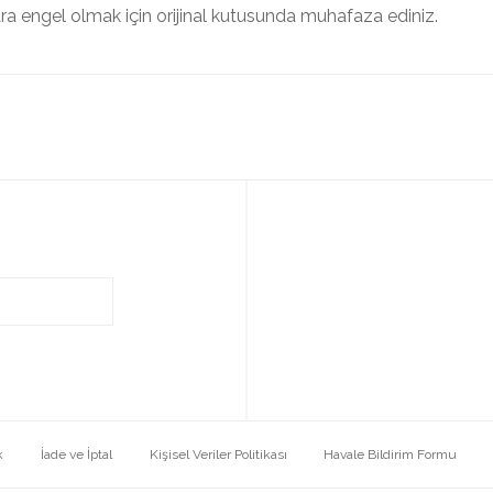
ra engel olmak için orijinal kutusunda muhafaza ediniz.
k
İade ve İptal
Kişisel Veriler Politikası
Havale Bildirim Formu