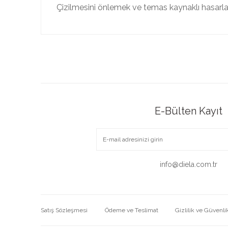
Çizilmesini önlemek ve temas kaynaklı hasarla
E-Bülten Kayıt
info@diela.com.tr
Satış Sözleşmesi
Ödeme ve Teslimat
Gizlilik ve Güvenli