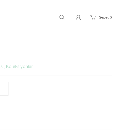
Sepet
ls
,
Koleksiyonlar