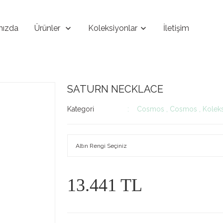
mızda
Ürünler
Koleksiyonlar
İletişim
SATURN NECKLACE
Kategori
Cosmos
,
Cosmos
,
Koleks
13.441 TL