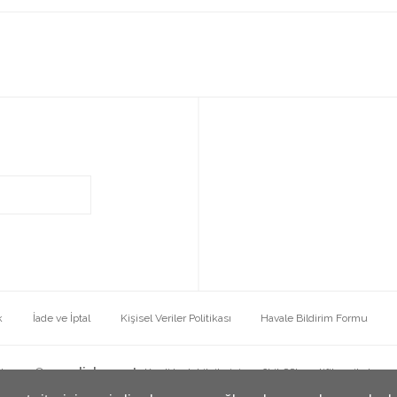
k
İade ve İptal
Kişisel Veriler Politikası
Havale Bildirim Formu
ht 2022 ©
www.diela.com.tr
Kredi kartı bilgileriniz 256bit SSL sertifikası ile koru