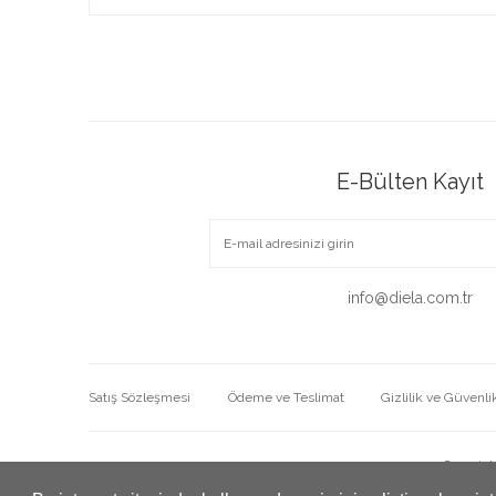
E-Bülten Kayıt
info@diela.com.tr
Satış Sözleşmesi
Ödeme ve Teslimat
Gizlilik ve Güvenli
Copyrig